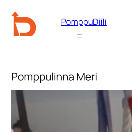
Siirry
sisältöön
PomppuDiili
Pomppulinna Meri