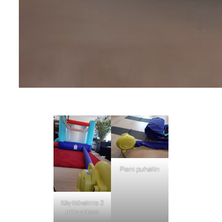
Pieni puhallin
Käyttövalmis 2
minuutissa